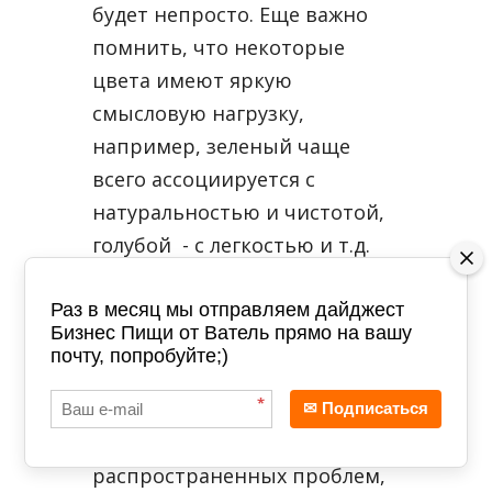
будет непросто. Еще важно
помнить, что некоторые
цвета имеют яркую
смысловую нагрузку,
например, зеленый чаще
всего ассоциируется с
натуральностью и чистотой,
голубой - с легкостью и т.д.
Эти устойчивые ассоциации
также необходимо учитывать
Раз в месяц мы отправляем дайджест
Бизнес Пищи от Ватель прямо на вашу
при выборе вашей
почту, попробуйте;)
фирменной палитры.
*
На российском рынке одной
✉ Подписаться
из наиболее
распространенных проблем,