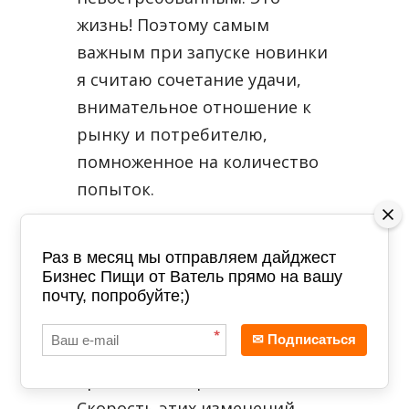
жизнь! Поэтому самым
важным при запуске новинки
я считаю сочетание удачи,
внимательное отношение к
рынку и потребителю,
помноженное на количество
попыток.
ТЕНДЕНЦИИ
Раз в месяц мы отправляем дайджест
Уверен, что в Питере и в
Бизнес Пищи от Ватель прямо на вашу
почту, попробуйте;)
Москве все больше будет
расти востребованность
*
✉ Подписаться
«здоровых продуктов». Со
временем и в регионах тоже.
Скорость этих изменений