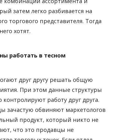
азе комбинации ассортимента и
рый затем легко разбивается на
го торгового представителя. Тогда
его хотят.
жны работать в тесном
могают друг другу решать общую
иятия. При этом данные структуры
 контролируют работу друг друга.
авцы зачастую обвиняют маркетологов
ельный продукт, который никто не
ают, что это продавцы не
тве торговых точек. Если отдел