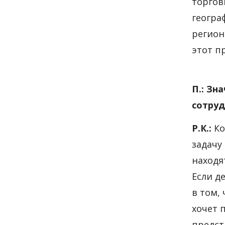
торгов
геогра
регион
этот п
П.: Зн
сотруд
Р.К.:
Ко
задачу
находя
Если д
в том,
хочет 
предст