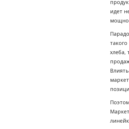
продук
идет н
мощнос
Парадо
такого
хлеба,
продаж
Влиять
маркет
позици
Поэтом
Маркет
линейк