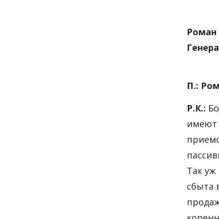
Роман
Генер
П.: Ро
Р.К.:
Бо
имеют 
приемо
пассив
Так уж
сбыта 
продаж
коренн