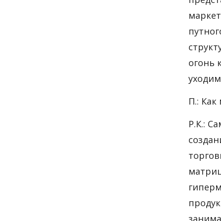
маркет
путног
структ
огонь 
уходим
П.: Ка
Р.К.: 
создан
торгов
матриц
гиперм
продук
занима