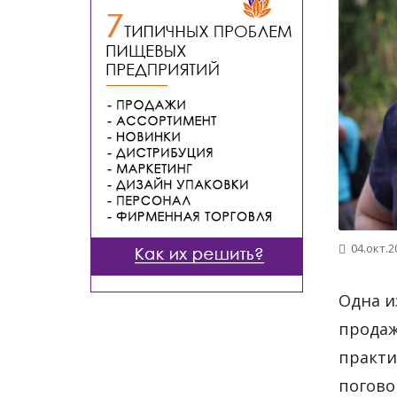
04.окт.2
Одна и
продаж
практи
погово