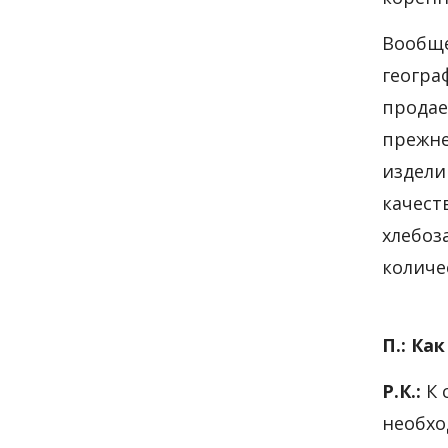
Вообще
геогра
продае
прежне
издели
качест
хлебоз
количе
П.: Ка
Р.К.:
К 
необхо