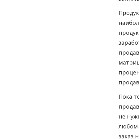
Продук
наибол
продук
зарабо
продав
матриц
процен
продав
Пока т
продав
не нуж
любом 
заказ 