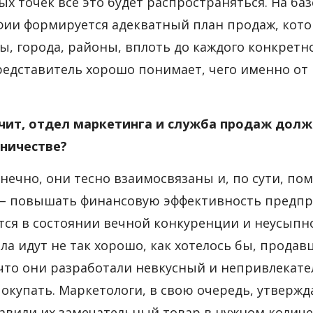
ых точек все это будет распространяться. На б
фии формируется адекватный план продаж, кото
ы, города, районы, вплоть до каждого конкретно
редставитель хорошо понимает, чего именно от н
ачит, отдел маркетинга и служба продаж дол
ничестве?
нечно, они тесно взаимосвязаны и, по сути, по
 – повышать финансовую эффективность предпр
тся в состоянии вечной конкуренции и неусыпно
ела идут не так хорошо, как хотелось бы, прод
 что они разработали невкусный и непривлекат
покупать. Маркетологи, в свою очередь, утвержд
авили их замечательный товар в нужном количес